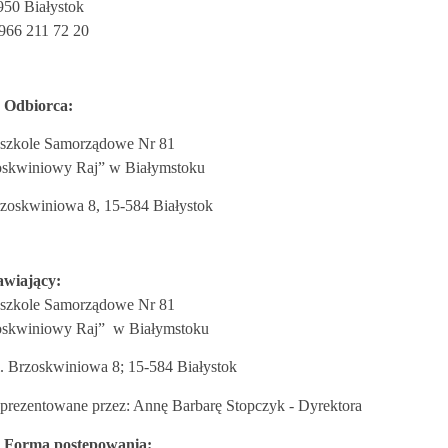
950 Białystok
966 211 72 20
Odbiorca:
dszkole Samorządowe Nr 81
oskwiniowy Raj” w Białymstoku
erwiec 2026)
alendarz na następny miesiąc (Sierpień 2026)
rzoskwiniowa 8, 15-584 Białystok
wiający:
dszkole Samorządowe Nr 81
oskwiniowy Raj”
w Białymstoku
l. Brzoskwiniowa 8; 15-584 Białystok
eprezentowane przez: Annę Barbarę Stopczyk - Dyrektora
Forma postępowania: