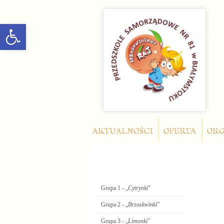
rozwiń/zwiń panel
AKTUALNOŚCI
OFERTA
ORG
Oddziały
Grupa 1 - „
Cytrynki
”
Grupa 2 - „
Brzoskwinki
”
Grupa 3 - „
Limonki
”