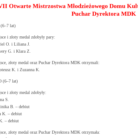
II Otwarte Mistrzostwa Młodzieżowego Domu Kul
Puchar Dyrektora MDK
(6–7 lat)
sce i złoty medal zdobyły pary:
iel O. i Liliana J.
ery G. i Klara Z.
jsce, złoty medal oraz Puchar Dyrektora MDK otrzymali:
oteusz K. i Zuzanna K.
(6–7 lat)
sce i złoty medal zdobyły:
ana S.
nika B. – debiut
a K. – debiut
K. – debiut
jsce, złoty medal oraz Puchar Dyrektora MDK otrzymała: