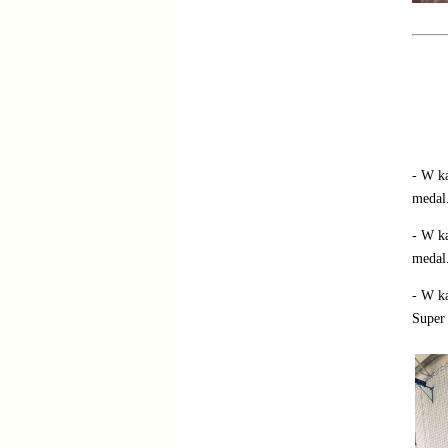
- W ka
medal
- W ka
medal
- W ka
Super