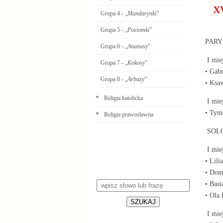
XV
Grupa 4 - „
Mandarynki
”
Grupa 5 - „
Poziomki
”
PARY 
Grupa 6 - „
Ananasy
”
I miej
Grupa 7 - „
Kokosy
”
• Gabr
Grupa 8 - „
Arbuzy
”
• Ksaw
*
Religia katolicka
I mie
• Tym
*
Religia prawosławna
SOLO 
I miej
Wyszukiwarka
• Lili
• Domi
• Basi
• Ola 
SZUKAJ
I mie