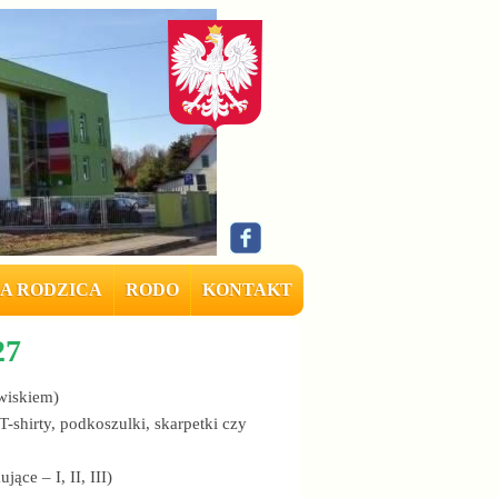
A RODZICA
RODO
KONTAKT
27
zwiskiem)
-shirty, podkoszulki, skarpetki czy
jące – I, II, III)