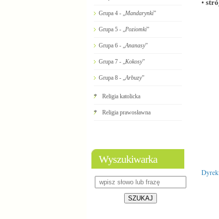
•
str
Grupa 4 - „
Mandarynki
”
Grupa 5 - „
Poziomki
”
Grupa 6 - „
Ananasy
”
Grupa 7 - „
Kokosy
”
Grupa 8 - „
Arbuzy
”
*
Religia katolicka
*
Religia prawosławna
Wyszukiwarka
Dyrekt
SZUKAJ