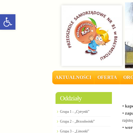
rozwiń/zwiń panel
AKTUALNOŚCI
OFERTA
ORG
Oddziały
•
kapc
Grupa 1 - „
Cytrynki
”
•
zap
rajst
Grupa 2 - „
Brzoskwinki
”
•
wor
Grupa 3 - „
Limonki
”