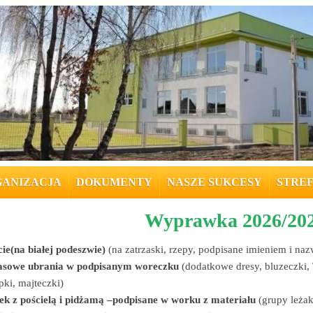
ANIZACJA
DOKUMENTY
NASZE SUKCESY
STREF
Wyprawka 2026/20
ie(na białej podeszwie)
(na zatrzaski, rzepy, podpisane imieniem i na
asowe ubrania w podpisanym woreczku
(dodatkowe dresy, bluzeczki, T
opki, majteczki)
ek z pościelą i pidżamą –podpisane w worku z materiału
(grupy leżaku