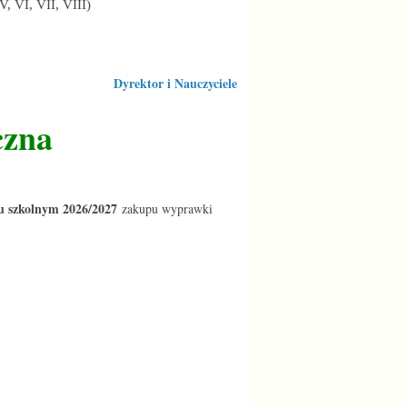
V, VI, VII, VIII)
Dyrektor i Nauczyciele
czna
u szkolnym 2026/2027
zakupu wyprawki