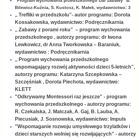
"Program wychowania przedszkolnego Dar zabawy" B.
Bilewicz-Kuźnia, S. Kustosz, K. Małek, wydawnictwo: 3
,, Trefliki w przedszkolu”- autor programu: Dorota
Kossakowska, wydawnictwo: Podręcznikarnia
,, Zabawy z porami roku” – program wychowania
przedszkolnego , autorzy programu: dr Iwona
Lewkowicz, dr Anna Tworkowska – Baraniuk,
wydawnictwo : Podręcznikarnia
,, Program wychowania przedszkolnego
wspomagający rozwój aktywności dzieci 5-letnich”,
autorzy programu: Katarzyna Szcepkowska –
Szczęśniak , Dorota Piechota, wydawnictwo:
KLETT
"Odkrywamy Montessori raz jeszcze" - program
wychowania przedszkolnego - autorzy programu:
R. Czekalska, J. Matczak, A. Gaj, B. Lauba, A.
Piecusiak, J. Sosnowska, wydawnictwo: Impuls
"Wspomaganie rozwoju umysłowego trzylatków i
dzieci starszych wolniej się rozwijających" - autorzy