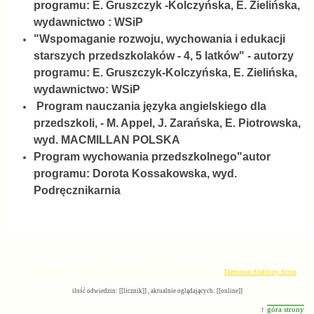
programu: E. Gruszczyk -Kolczyńska, E. Zielińska,
wydawnictwo : WSiP
"Wspomaganie rozwoju, wychowania i edukacji
starszych przedszkolaków - 4, 5 latków" - autorzy
programu: E. Gruszczyk-Kolczyńska, E. Zielińska,
wydawnictwo: WSiP
Program nauczania języka angielskiego dla
przedszkoli, - M. Appel, J. Zarańska, E. Piotrowska,
wyd. MACMILLAN POLSKA
Program wychowania przedszkolnego"autor
programu: Dorota Kossakowska, wyd.
Podręcznikarnia
© Wszelkie prawa zastrzeżone. Elementy szablonu zaczerpnięte z serwisu
Darmowe Szablony Stron
ilość odwiedzin: [[licznik]] , aktualnie oglądających: [[online]]
↑
góra strony