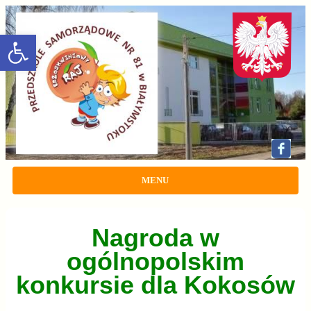
rozwiń/zwiń panel
MENU
Nagroda w
ogólnopolskim
konkursie dla Kokosów