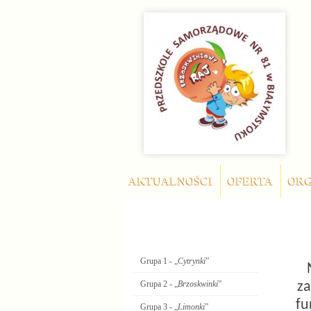
AKTUALNOŚCI
OFERTA
ORG
Oddziały
Grupa 1 - „
Cytrynki
”
Grupa 2 - „
Brzoskwinki
”
za
fu
Grupa 3 - „
Limonki
”