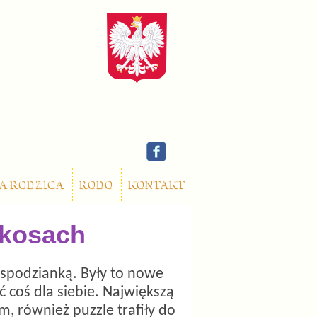
A RODZICA
RODO
KONTAKT
kosach
espodzianką. Były to nowe
źć coś dla siebie. Największą
m, również puzzle trafiły do