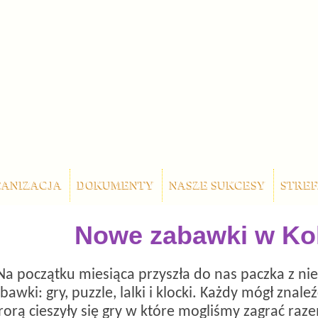
ANIZACJA
DOKUMENTY
NASZE SUKCESY
STREF
Nowe zabawki w Ko
Na początku miesiąca przyszła do nas paczka z ni
bawki: gry, puzzle, lalki i klocki. Każdy mógł znale
rorą cieszyły się gry w które mogliśmy zagrać raze