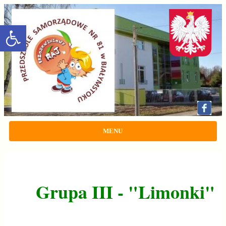
rozwiń/zwiń panel
MENU
Grupa III - "Limonki"