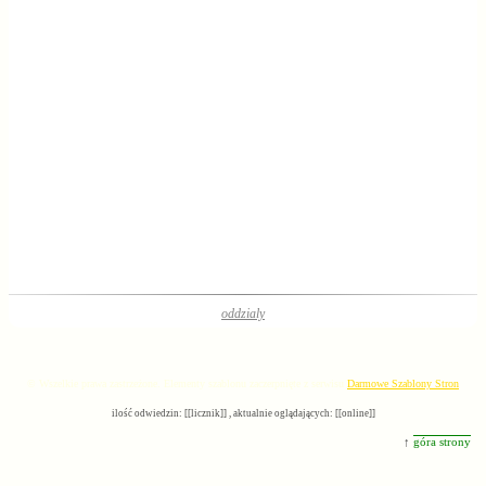
oddzialy
© Wszelkie prawa zastrzeżone. Elementy szablonu zaczerpnięte z serwisu
Darmowe Szablony Stron
ilość odwiedzin: [[licznik]] , aktualnie oglądających: [[online]]
↑
góra strony