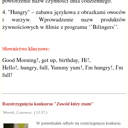
powtórzenie nazw czynności dnia codziennego.
4. ''
Hungry'' – zabawa językowa z obrazkami owoców
i warzyw. Wprowadzenie nazw produktów
żywnościowych w filmie z programu ‘’Bilingers’’.
Słownictwo kluczowe:
Good Morning!, get up, birthday, Hi!,
Hello!, hungry, full, Yummy yum!, I'm hungry!, I'm
full!
Rozstrzygnięcia konkursu "
Zawód który znam
"
Wtorek, 2 czerwca ( 13:57 )
W poniedziałek odbyło się rozstrzygnięcia konkursu