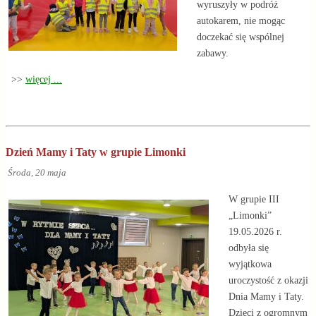
wyruszyły w podróż
autokarem, nie mogąc
doczekać się wspólnej
zabawy.
>>
więcej ...
Dzień Mamy i Taty w grupie Limonki
Środa, 20 maja
W grupie III
„Limonki”
19.05.2026 r.
odbyła się
wyjątkowa
uroczystość z okazji
Dnia Mamy i Taty.
Dzieci z ogromnym