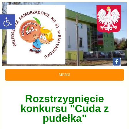
rozwiń/zwiń panel
MENU
Rozstrzygnięcie
konkursu "Cuda z
pudełka"